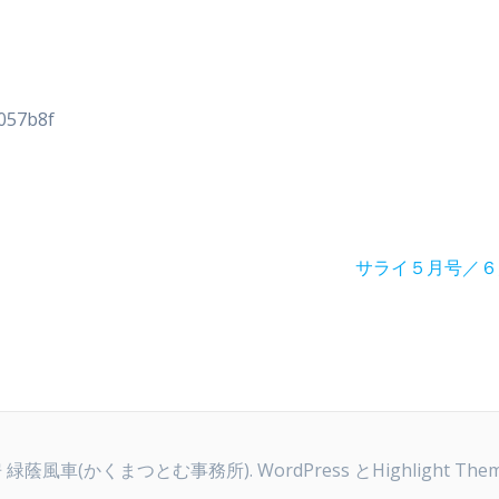
8057b8f
次
サライ５月号／６
の
投
稿:
 緑蔭風車(かくまつとむ事務所). WordPress と
Highlight The