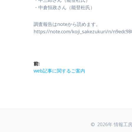
・中倉恒政さん（能登杜氏）
調査報告はnoteから読めます。
https://note.com/koji_sakezukuri/n/n9edc9
投
前:
稿
前
web記事に関するご案内
の
ナ
投
稿:
ビ
ゲ
© 2026年 情報工房
ー