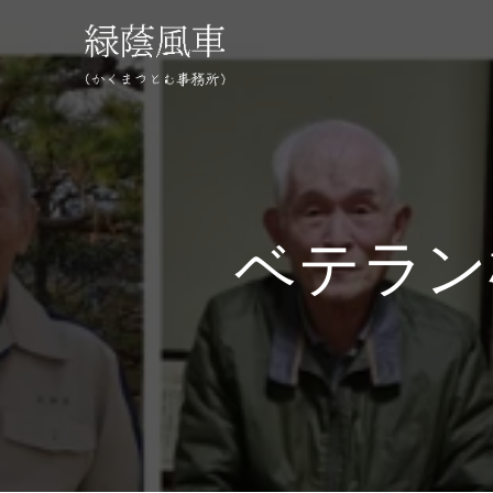
コ
ン
テ
ン
ツ
へ
ス
キ
ッ
ベテラン
プ