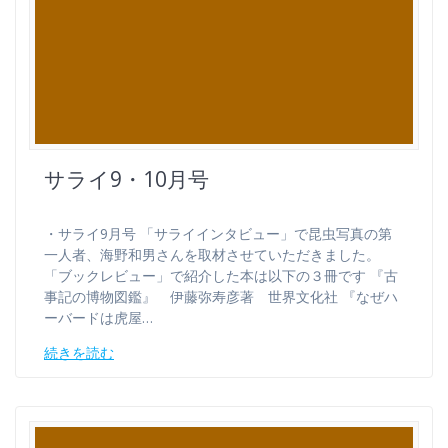
サライ9・10月号
・サライ9月号 「サライインタビュー」で昆虫写真の第
一人者、海野和男さんを取材させていただきました。
「ブックレビュー」で紹介した本は以下の３冊です 『古
事記の博物図鑑』 伊藤弥寿彦著 世界文化社 『なぜハ
ーバードは虎屋…
続きを読む