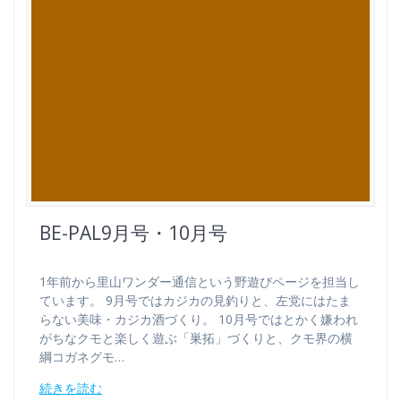
BE-PAL9月号・10月号
1年前から里山ワンダー通信という野遊びページを担当し
ています。 9月号ではカジカの見釣りと、左党にはたま
らない美味・カジカ酒づくり。 10月号ではとかく嫌われ
がちなクモと楽しく遊ぶ「巣拓」づくりと、クモ界の横
綱コガネグモ…
続きを読む