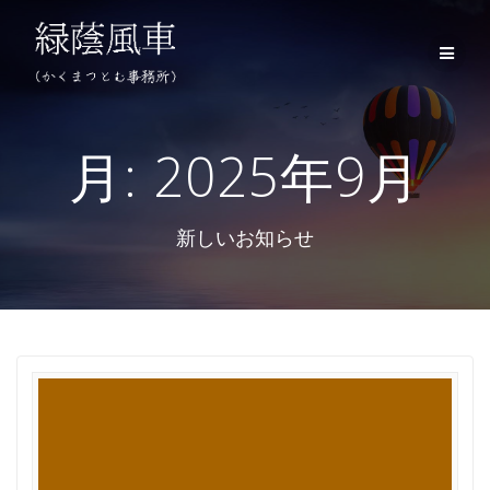
コ
ン
テ
ン
ツ
へ
ス
月:
2025年9月
キ
ッ
プ
新しいお知らせ