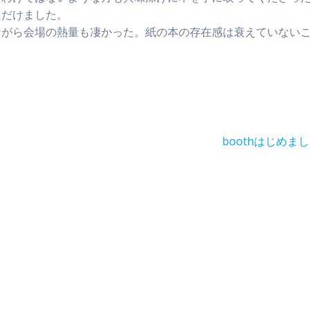
ただけました。
ながら会場の熱量も凄かった。紙の本の存在感は衰えていない
次
boothはじめま
の
投
稿: