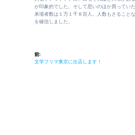
が印象的でした。そして思いのほか買ってい
来場者数は１万１千８百人。人数もさること
を確信しました。
投
前:
稿
前
文学フリマ東京に出店します！
の
ナ
投
稿:
ビ
ゲ
ー