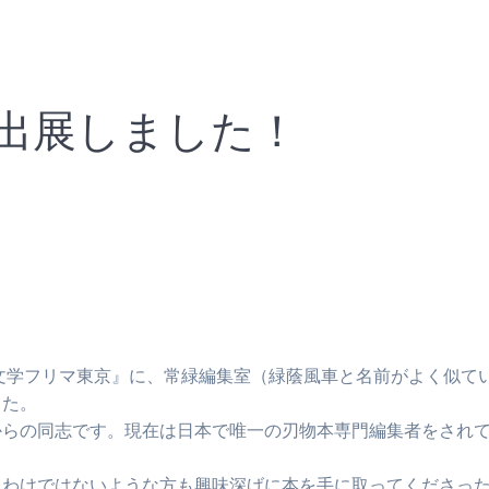
出展しました！
『文学フリマ東京』に、常緑編集室（緑蔭風車と名前がよく似て
した。
からの同志です。現在は日本で唯一の刃物本専門編集者をされ
るわけではないような方も興味深げに本を手に取ってくださっ