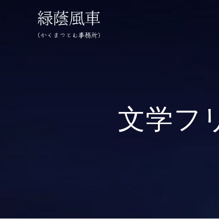
コ
ン
テ
ン
ツ
へ
ス
キ
ッ
文学フ
プ