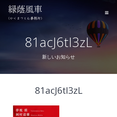
コ
ン
テ
ン
ツ
へ
ス
81acJ6tI3zL
キ
ッ
プ
新しいお知らせ
81acJ6tI3zL