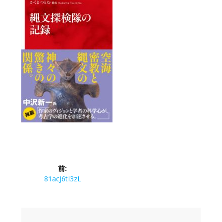
投
前:
稿
前
81acJ6tI3zL
の
ナ
投
稿: