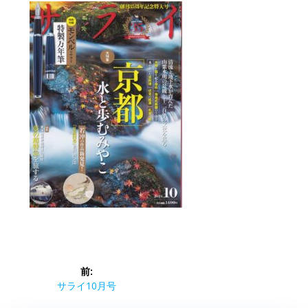
投
前:
稿
前
サライ10月号
の