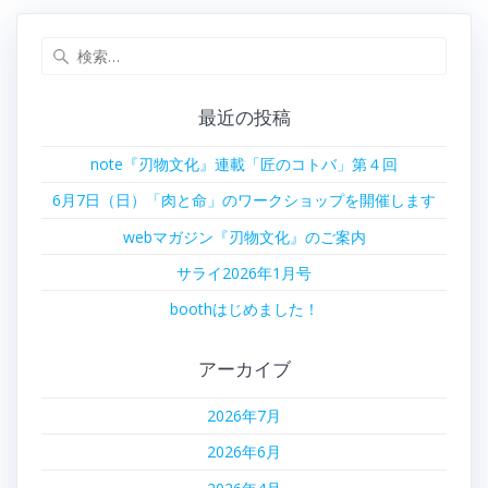
ナ
投
稿:
検
ビ
索:
ゲ
最近の投稿
ー
note『刃物文化』連載「匠のコトバ」第４回
シ
6月7日（日）「肉と命」のワークショップを開催します
ョ
webマガジン『刃物文化』のご案内
サライ2026年1月号
ン
boothはじめました！
アーカイブ
2026年7月
2026年6月