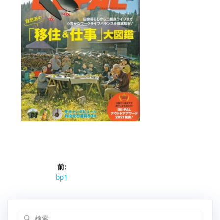
投
前:
稿
前
bp1
の
ナ
投
稿:
検