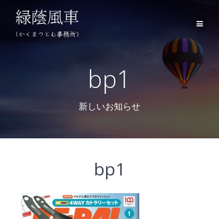
コ
ン
テ
ン
ツ
へ
ス
bp1
キ
ッ
プ
新しいお知らせ
bp1