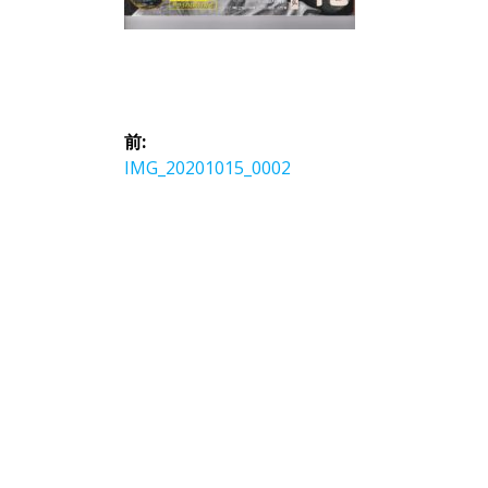
投
前:
稿
前
IMG_20201015_0002
の
ナ
投
稿:
ビ
ゲ
ー
シ