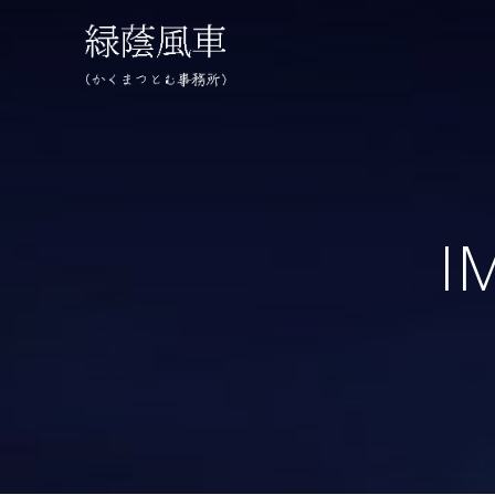
コ
ン
テ
ン
ツ
へ
ス
キ
ッ
I
プ