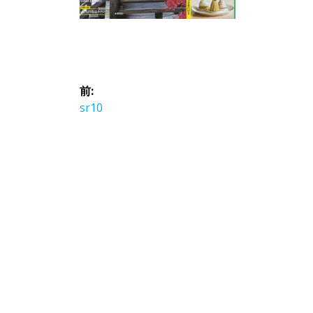
投
前:
稿
前
sr10
の
ナ
投
稿:
ビ
ゲ
ー
シ